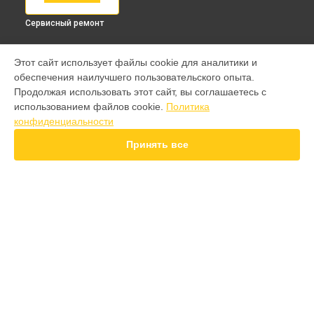
Сервисный ремонт
МОДЕЛИ
Этот сайт использует файлы cookie для аналитики и
обеспечения наилучшего пользовательского опыта.
9 pro
Продолжая использовать этот сайт, вы соглашаетесь с
GT 7 Pro
использованием файлов cookie.
Политика
GT 6T
конфиденциальности
15 Pro
15T
Принять все
14 Pro
14T
13 Plus
12 Pro Plus
11 Pro Plus
СТРАНИЦЫ
GT 7T
Гарантия
GT 8 Pro
Доставка
Note 50
Контакты
10 pro
Карта сайта
GT
GT 2 Pro