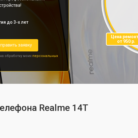
стройства!
ия до 3-х лет
Цена ремон
от 950 р.
править заявку
 на обработку моих
персональных
телефона Realme 14T