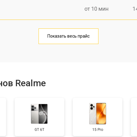
от 10 мин
1
от 40 мин
1
Показать весь прайс
от 20 мин
1
от 40 мин
1
нов Realme
от 30 мин
3
от 30 мин
1
GT 6T
15 Pro
от 30 мин
2