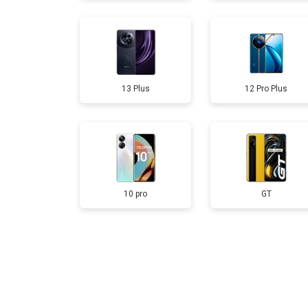
Замена аккумулятора
13 Plus
12 Pro Plus
Замена кнопки включения
Ремонт цепи питания
Ремонт динамика
10 pro
GT