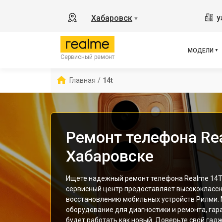
8
у
Хабаровск
▼
11
C55
C67
МОДЕЛИ
Сервисный ремонт
12 
С85
Главная
/
14t
Ремонт телефона Re
Хабаровске
Ищете надежный ремонт телефона Realme 14T
сервисный центр предоставляет высококлассн
восстановлению мобильных устройств Рилми.
оборудование для диагностики и ремонта, гар
будет работать как новый. Доверьте свой гад