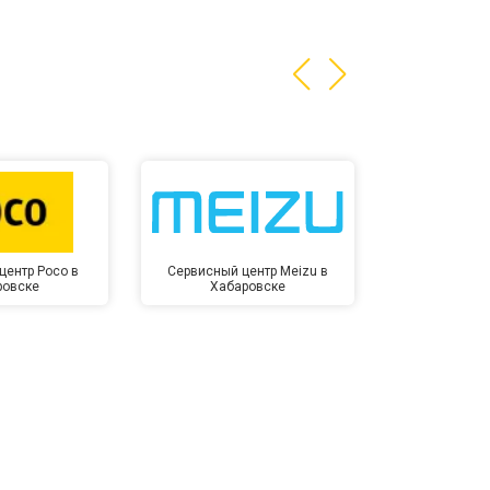
центр Poco в
Сервисный центр Meizu в
Сервисный ц
ровске
Хабаровске
Хаба