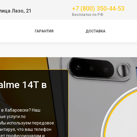
+7 (800) 350-44-53
лица Лазо, 21
Бесплатно по РФ
ГАРАНТИЯ
ДОСТАВКА
Pro
alme 14T в
 в Хабаровске? Наш
ые услуги по
 Мы используем передовое
антируя, что ваш телефон
жет профессионалам и