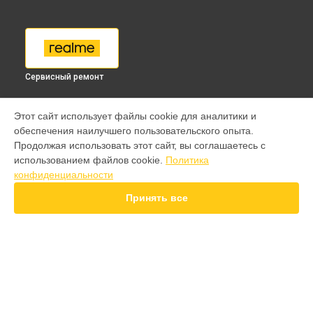
Сервисный ремонт
МОДЕЛИ
Этот сайт использует файлы cookie для аналитики и
обеспечения наилучшего пользовательского опыта.
9 pro
Продолжая использовать этот сайт, вы соглашаетесь с
GT 7 Pro
использованием файлов cookie.
Политика
GT 6T
конфиденциальности
15 Pro
15T
Принять все
14 Pro
14T
13 Plus
12 Pro Plus
11 Pro Plus
СТРАНИЦЫ
GT 7T
Гарантия
GT 8 Pro
Доставка
Note 50