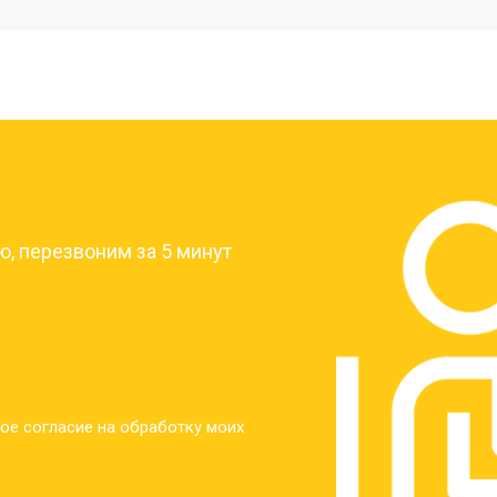
от 40 мин
о
от 30 мин
о
?
от 30 мин
о
, перезвоним за 5 минут
от 30 мин
о
от 30 мин
о
ое согласие на обработку моих
от 20 мин
о