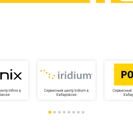
от 60 мин
о
от 10 мин
о
нтр Infinix в
Сервисный центр Iridium в
Сервисный 
овске
Хабаровске
Хаба