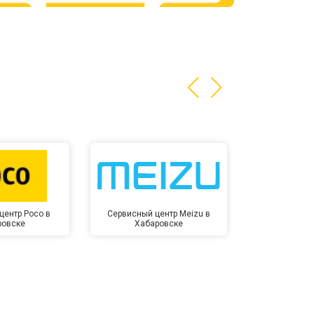
т 3200 ₽
Заказать
т 1400 ₽
Заказать
центр Poco в
Сервисный центр Meizu в
Сервисный ц
ровске
Хабаровске
Хаба