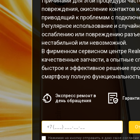
Причинами для этой процедуры част
повреждения, окисление контактов и
приводящий к проблемам с подключе
Регулярное использование и случайн
ослаблению или повреждению разъем
нестабильной или невозможной.
В фирменном сервисном центре Real
качественные запчасти, а опытные 
быстрое и эффективное решение пр
смартфону полную функциональность
Экспресс ремонт в
Гаранти
день обращения
От
Нажимая на кнопку отправить я даю свое согласие