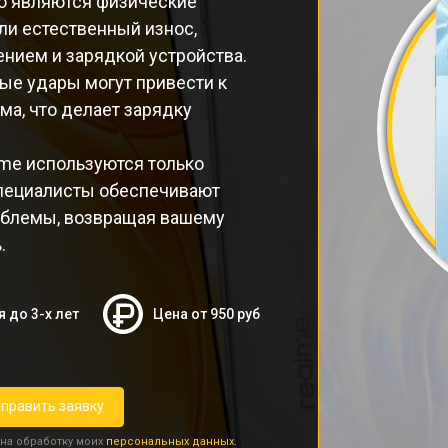
о являются физические
ли естественный износ,
нием и зарядкой устройства.
ые удары могут привести к
а, что делает зарядку
me используются только
специалисты обеспечивают
облемы, возвращая вашему
.
я до 3-х лет
Цена от 950 руб
править заявку
 на обработку моих
персональных данных.