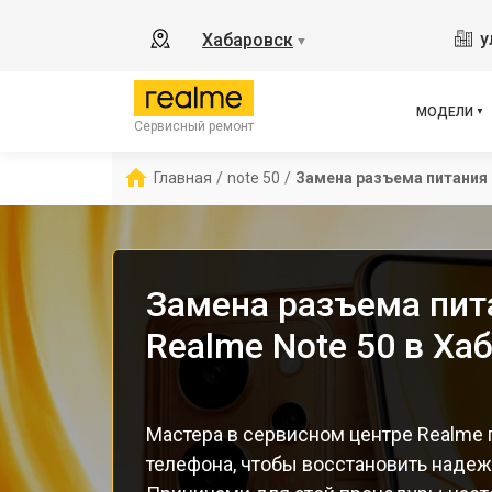
8
у
Хабаровск
▼
11
C55
C67
МОДЕЛИ
Сервисный ремонт
12 
С85
Главная
/
note 50
/
Замена разъема питания
Замена разъема пит
Realme Note 50 в Ха
Мастера в сервисном центре Realme 
телефона, чтобы восстановить наде