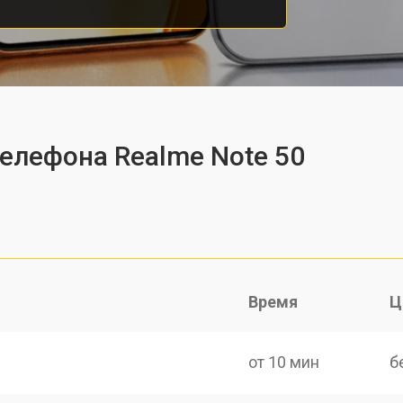
телефона Realme Note 50
Время
Ц
от 10 мин
б